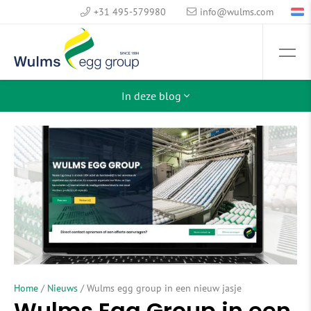
+31 495-579980
info@wulms.com
In deze blog
Home
/
Nieuws
/
Wulms egg group in een nieuw jasje
Wulms Egg Group in een