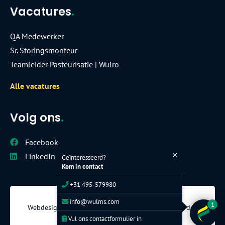
Vacatures
.
QA Medewerker
Sr. Storingsmonteur
Teamleider Pasteurisatie | Wulro
Alle vacatures
Volg ons
.
Facebook
LinkedIn
Geïnteresseerd?
Kom in contact
+31 495-579980
© Wulms Egg Group - 2026
info@wulms.com
1
Webdesign
Privacy statement
Algemene voorwaarden
Sitemap
Vul ons contactformulier in