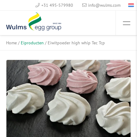
+31 495-579980
info@wulms.com
Home
/
Eiproducten
/
Eiwitpoeder high whip Tec Tcp