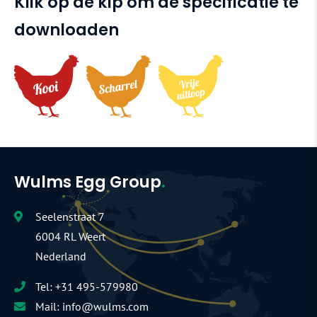
Klik op de kip om de specificatie te
downloaden
Wulms Egg Group
.
Seelenstraat 7
6004 RL Weert
Nederland
Tel:
+31 495-579980
Mail:
info@wulms.com