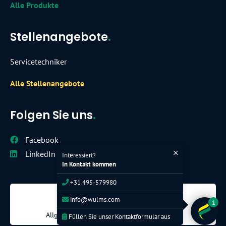
Alle Produkte
Stellenangebote
.
Servicetechniker
Alle Stellenangebote
Folgen Sie uns
.
Facebook
LinkedIn
Interessiert?
In Kontakt kommen
+31 495-579980
© Wulms Egg Group - 2026
info@wulms.com
1
Webdesign
Datenschutzerklärung
Allgemeine Geschäftsbedingungen
Sitemap
Füllen Sie unser Kontaktformular aus