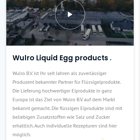
Wulro Liquid Egg products
.
Wulro B.V. ist Ihr seit Jahren als zuverlässiger
Produzent bekannter Partner für Flüssigeiprodukte.
Die Lieferung hochwertiger Eiprodukte in ganz
Europa ist das Ziel von Wulro B.V. auf dem Markt
bekannt gemacht. Die flüssigen Eiprodukte sind mit
beliebigen Zusatzstoffen wie Salz und Zucker
erhältlich. Auch individuelle Rezepturen sind hier
möglich.